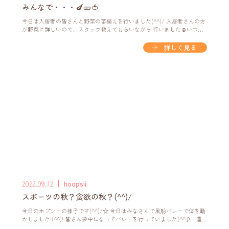
みんなで・・・🍆🥒🍅
今日は入居者の皆さんと野菜の苗植えを行いました(^^)/ 入居者さんの方
が野菜に詳しいので、スタッフ教えてもらいながら 行いました☺いつも
ありがとうございます(^^♪ 畑作業が終わり、みなさんと東屋でお茶をし
ました！ すると、一人の入居者さんが歌を歌い始め気が付くと 全員が歌
詳しく見る
ったり、手拍子したりとにぎやかでした(^^)/ 夕ご飯前には、皆さん「眠
い」と疲れた様子で早めの就寝する方も(つ∀-) 皆さ…
2022.09.12
hoopsii
スポーツの秋？食欲の秋？(^^)/
今日のホプシーの様子です(^^)/☆ 今日はみなさんで風船バレーで体を動
かしました!(^^)! 皆さん夢中になってバレーを行っていました(^^♪ 運動
した後は、おやつ作りです🍩 好きな大きさに焼いて、入居者様のご家族