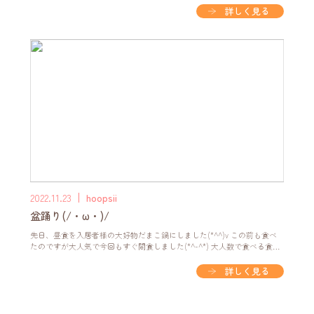
様から頂いた ジャムなどを好きなだけトッピングしていました☺ 普段、
詳しく見る
おかわりをしない入居者様も今日はおかわりをして 食べていました(*^-
^*)いっぱい食べてもらうと嬉しいですね!…
2022.11.23
hoopsii
盆踊り(/・ω・)/
先日、昼食を入居者様の大好物だまこ鍋にしました(*^^)v この前も食べ
たのですが大人気で今回もすぐ間食しました(*^-^*) 大人数で食べる食事
はみなさん、いつも以上に食べてくれます(^^)/ 午後からは合同レクだっ
たのですが、スタッフが自分で衣装を準備し 入居者様の為に盆踊りを披
詳しく見る
露してくれたのですが持ってきてくれた 眼鏡が入居者様に大人気！ 「付
けたい！」と自分の眼鏡をはずしてノリノリで 付け…