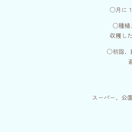
○月に
○種植
収穫し
○初詣、
スーパー、公