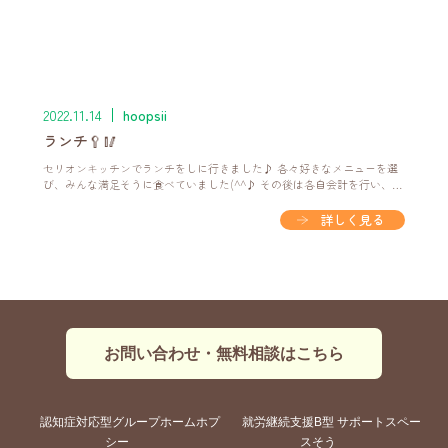
2022.11.14
hoopsii
ランチ🥄🥢
セリオンキッチンでランチをしに行きました♪ 各々好きなメニューを選
び、みんな満足そうに食べていました(^^♪ その後は各自会計を行い、周
辺を散策しました(^_-) 天気もよく気持ちよさそうでした！
詳しく見る
お問い合わせ・無料相談はこちら
認知症対応型グループホームホプ
就労継続支援B型 サポートスペー
シー
スそう