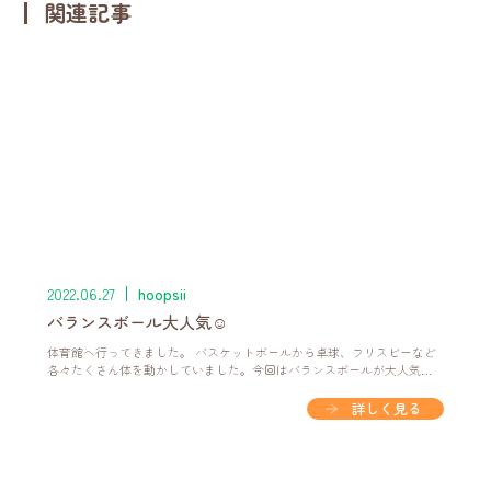
関連記事
2022.06.27
hoopsii
バランスボール大人気☺
体育館へ行ってきました。 バスケットボールから卓球、フリスビーなど
各々たくさん体を動かしていました。今回はバランスボールが大人気で
した！ 集団レクリエーションでは、職員も交じり大玉転がしリレーをや
り一緒に汗💦を流しました(。-∀-)
詳しく見る