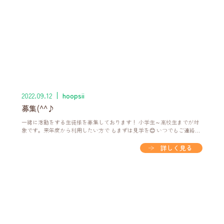
2022.09.12
hoopsii
募集(^^♪
一緒に活動をする生徒様を募集しております！ 小学生～高校生までが対
象です。来年度から利用したい方で もまずは見学を😊 いつでもご連絡下
さい(^^)/ お問い合わせ番号：018-838-7484
詳しく見る