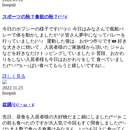
hoopsii
スポーツの秋？食欲の秋？(^^)/
今日のホプシーの様子です(^^)/☆ 今日はみなさんで風船バ
レーで体を動かしました!(^^)! 皆さん夢中になってバレーを
行っていました(^^♪ 運動した後は、おやつ作りです🍩 好き
な大きさに焼いて、入居者様のご家族様から頂いた ジャム
などを好きなだけトッピングしていました☺ 普段、おかわ
りをしない入居者様も今日はおかわりをして 食べていまし
た(*^-^*)いっぱい食べてもらうと嬉しいですね!…
詳しく見る
2022.11.23
hoopsii
盆踊り(/・ω・)/
先日、昼食を入居者様の大好物だまこ鍋にしました(*^^)v こ
の前も食べたのですが大人気で今回もすぐ間食しました(*^-
^*) 大人数で食べる食事はみなさん、いつも以上に食べてく