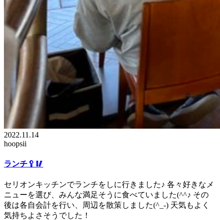
2022.11.14
hoopsii
ランチ🥄🥢
セリオンキッチンでランチをしに行きました♪ 各々好きなメ
ニューを選び、みんな満足そうに食べていました(^^♪ その
後は各自会計を行い、周辺を散策しました(^_-) 天気もよく
気持ちよさそうでした！