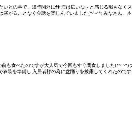
いたいとの事で、短時間外に👭 海は広いな～と感じる暇もなく
様は寒がることなく会話を楽しんでいました(*^-^*) みなさん
この前も食べたのですが大人気で今回もすぐ間食しました(*^-^
自分で衣装を準備し 入居者様の為に盆踊りを披露してくれたので