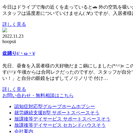
今日はドライブで海の近くを走っていると🚗 外の空気を吸
スタッフは温度差についていけません( ;∀;) ですが、入居者
詳しく見る
2022.11.23
hoopsii
盆踊り(/・ω・)/
先日、昼食を入居者様の大好物だまこ鍋にしました(*^^)v 
す(^^)/ 午後からは合同レクだったのですが、スタッフが
い！」と自分の眼鏡をはずしてノリノリで 付け…
詳しく見る
お問い合わせ・無料相談はこちら
認知症対応型グループホームホプシー
就労継続支援B型 サポートスペースそう
放課後等デイサービス サポートスペースそう
放課後等デイサービス セカンドハウスそう
会社案内