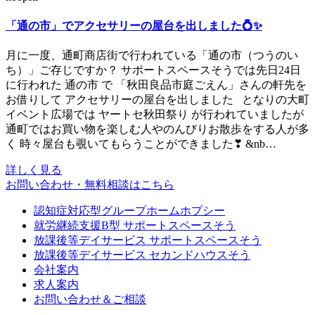
「通の市」でアクセサリーの屋台を出しました💍✨
月に一度、通町商店街で行われている「通の市（つうのい
ち）」ご存じですか？ サポートスペースそうでは先日24日
に行われた 通の市 で 「秋田良品市庭ごえん」さんの軒先を
お借りして アクセサリーの屋台を出しました となりの大町
イベント広場では ヤートセ秋田祭り が行われていましたが
通町ではお買い物を楽しむ人やのんびりお散歩をする人が多
く 時々屋台も覗いてもらうことができました❣ &nb…
詳しく見る
お問い合わせ・無料相談はこちら
認知症対応型グループホームホプシー
就労継続支援B型 サポートスペースそう
放課後等デイサービス サポートスペースそう
放課後等デイサービス セカンドハウスそう
会社案内
求人案内
お問い合わせ＆ご相談