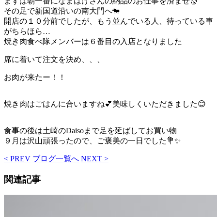
まずは朝一番になまはげさんの納品のお仕事を済ませ👹
その足で新国道沿いの南大門へ🐄
開店の１０分前でしたが、もう並んでいる人、待っている車
がちらほら…
焼き肉食べ隊メンバーは６番目の入店となりました
席に着いて注文を決め、、、
お肉が来たー！！
焼き肉はごはんに合いますね💕美味しくいただきました😊
食事の後は土崎のDaisoまで足を延ばしてお買い物
９月は沢山頑張ったので、ご褒美の一日でした💐✨
< PREV
ブログ一覧へ
NEXT >
関連記事