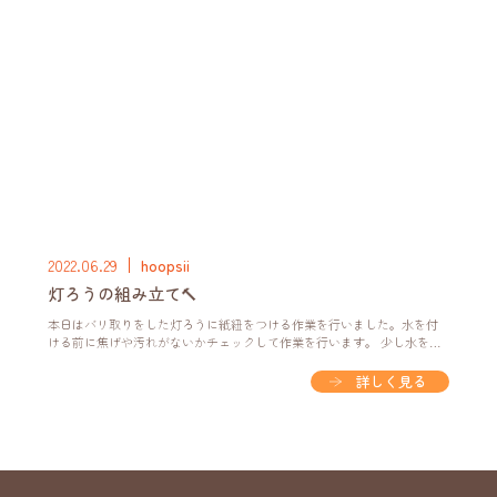
2022.06.29
hoopsii
灯ろうの組み立て🔨
本日はバリ取りをした灯ろうに紙紐をつける作業を行いました。水を付
ける前に焦げや汚れがないかチェックして作業を行います。 少し水を付
けて紙紐を挟み付けていきます。水をつけすぎてもふやけてしまうので
水を付ける際にも気を付けて行うようにしています。また、同じ形の灯
詳しく見る
ろうや同じような組み合わせが偏らないようにも気を付けています。 ぴ
ったりと合うようにくっつけるのが難しいようで、利用者さんは苦戦し
ていました。