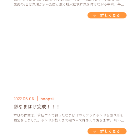
先週の6日は気温が24～26度と高く脱水症状に気を付けながら午前、午後
と清掃作業を行いました。しかし今週は先週と違い、過ごしやすい気温
でよかったです。 5/9からお昼ご飯の食事提供を始めました。栄養バラン
詳しく見る
スが偏らないようにしながら調理を行い、利用者さんが美味しく笑顔で
食べられるご飯を作っています。利用者さんも「美味しいです！お腹…
2022.06.06
hoopsii
👹なまはげ完成！！！
本日の作業は、前回ゴムで縛ったなまはげのカツラにボンドを塗り形を
固定させました。ボンドが乾くまで輪ゴムで押さえておきます。 乾いた
前髪や横髪をカットし完成です^^ 髪が白いなまはげや顔と同じ色の髪の
毛など様々ななまはげの種類が出来ました。 利用者さんは見覚えのある
詳しく見る
なまはげ👹が出来て完成を喜んでいました。٩(ˊᗜˋ*)و