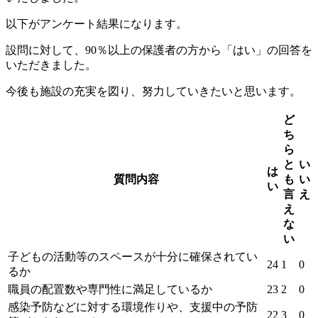
以下がアンケート結果になります。
設問に対して、90％以上の保護者の方から「はい」の回答を
いただきました。
今後も施設の充実を図り、努力していきたいと思います。
ど
ち
ら
と
い
は
質問内容
も
い
い
言
え
え
な
い
子どもの活動等のスペースが十分に確保されてい
24
1
0
るか
職員の配置数や専門性に満足しているか
23
2
0
感染予防などに対する環境作りや、支援中の予防
22
3
0