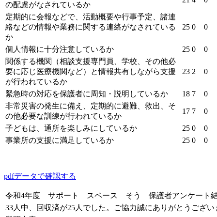
の配慮がなされているか
定期的に会報などで、活動概要や行事予定、諸連
絡などの情報や業務に関する連絡がなされている
25
0
0
か
個人情報に十分注意しているか
25
0
0
関係する機関（相談支援専門員、学校、その他必
要に応じ医療機関など）と情報共有しながら支援
23
2
0
が行われているか
緊急時の対応を保護者に周知・説明しているか
18
7
0
非常災害の発生に備え、定期的に避難、救出、そ
17
7
0
の他必要な訓練が行われているか
子どもは、通所を楽しみにしているか
25
0
0
事業所の支援に満足しているか
25
0
0
pdfデータで確認する
令和4年度 サポート スペース そう 保護者アンケート
33人中、回収済が25人でした。ご協力誠にありがとうござい