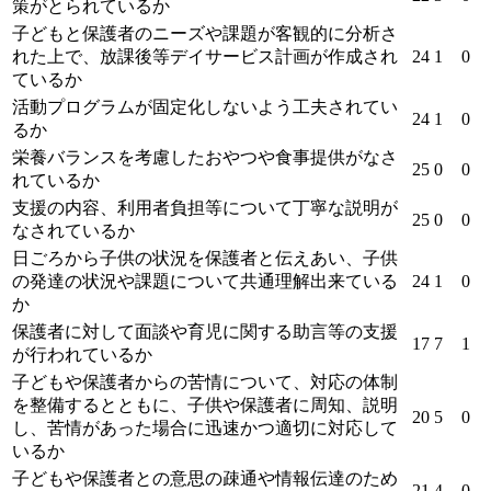
策がとられているか
子どもと保護者のニーズや課題が客観的に分析さ
れた上で、放課後等デイサービス計画が作成され
24
1
0
ているか
活動プログラムが固定化しないよう工夫されてい
24
1
0
るか
栄養バランスを考慮したおやつや食事提供がなさ
25
0
0
れているか
支援の内容、利用者負担等について丁寧な説明が
25
0
0
なされているか
日ごろから子供の状況を保護者と伝えあい、子供
の発達の状況や課題について共通理解出来ている
24
1
0
か
保護者に対して面談や育児に関する助言等の支援
17
7
1
が行われているか
子どもや保護者からの苦情について、対応の体制
を整備するとともに、子供や保護者に周知、説明
20
5
0
し、苦情があった場合に迅速かつ適切に対応して
いるか
子どもや保護者との意思の疎通や情報伝達のため
21
4
0