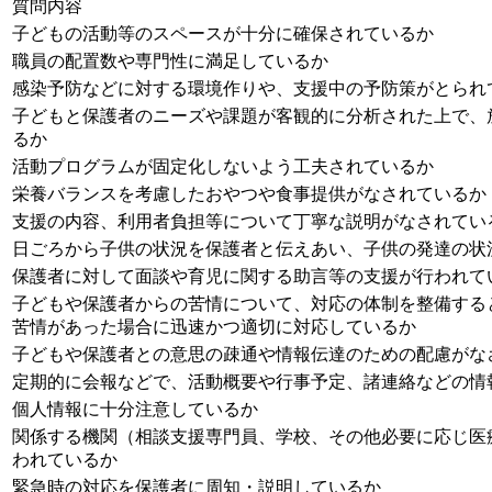
質問内容
子どもの活動等のスペースが十分に確保されているか
職員の配置数や専門性に満足しているか
感染予防などに対する環境作りや、支援中の予防策がとられ
子どもと保護者のニーズや課題が客観的に分析された上で、
るか
活動プログラムが固定化しないよう工夫されているか
栄養バランスを考慮したおやつや食事提供がなされているか
支援の内容、利用者負担等について丁寧な説明がなされてい
日ごろから子供の状況を保護者と伝えあい、子供の発達の状
保護者に対して面談や育児に関する助言等の支援が行われて
子どもや保護者からの苦情について、対応の体制を整備する
苦情があった場合に迅速かつ適切に対応しているか
子どもや保護者との意思の疎通や情報伝達のための配慮がな
定期的に会報などで、活動概要や行事予定、諸連絡などの情
個人情報に十分注意しているか
関係する機関（相談支援専門員、学校、その他必要に応じ医
われているか
緊急時の対応を保護者に周知・説明しているか